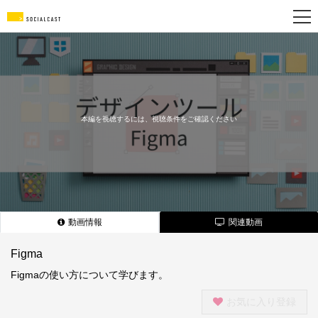
新
規
登
録
本編を視聴するには、視聴条件をご確認ください
動画情報
関連動画
Figma
Figmaの使い方について学びます。
お気に入り登録