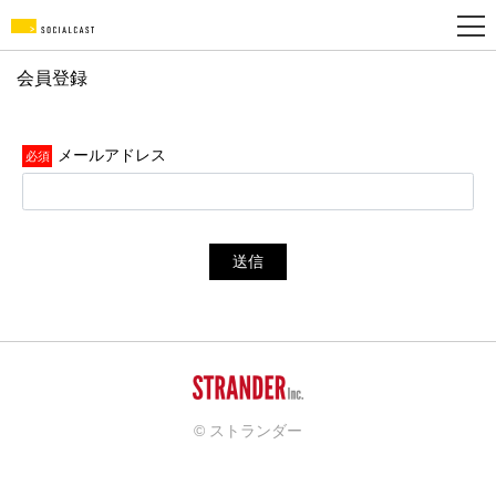
会員登録
新
規
メールアドレス
登
録
送信
© ストランダー