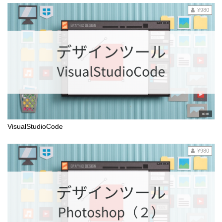
¥980
00:05
VisualStudioCode
¥980