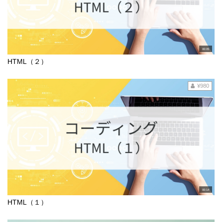
00:05
HTML（２）
¥980
00:14
HTML（１）