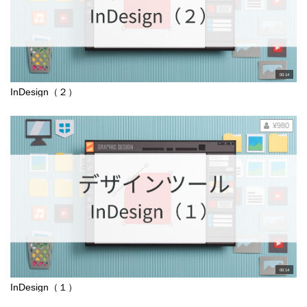
00:14
InDesign（２）
¥980
00:14
InDesign（１）