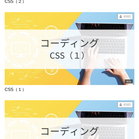
CSS（２）
¥980
00:14
CSS（１）
¥980