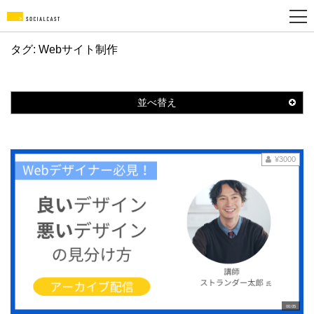
タグ: Webサイト制作
新
規
登
並べ替え
録
¥3000
00:05