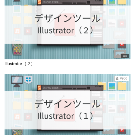
00:05
Illustrator（２）
¥980