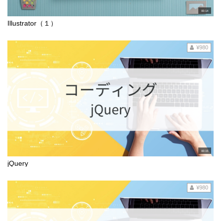
00:14
Illustrator（１）
¥980
00:15
jQuery
¥980