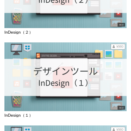
00:14
InDesign（２）
¥980
00:14
InDesign（１）
¥980