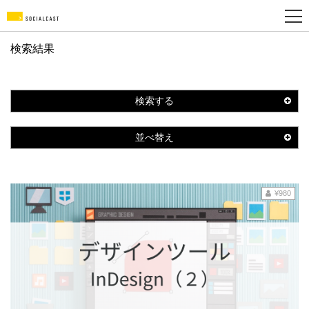
検索結果
新
規
登
検索する
録
並べ替え
¥980