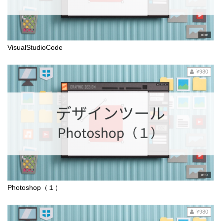
00:05
VisualStudioCode
¥980
00:14
Photoshop（１）
¥980