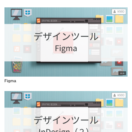
¥980
00:20
Figma
¥980