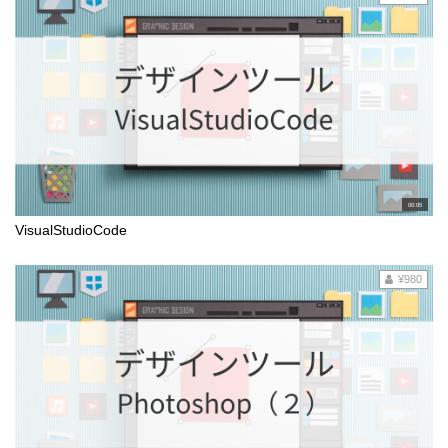
00:05
VisualStudioCode
¥980